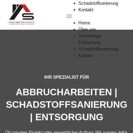
Schadstoffsanierung
Kontakt
Home
Über uns
Demontage
Entkernung
Schadstoffsanierung
Kontakt
IHR SPEZIALIST FÜR
ABBRUCHARBEITEN |
SCHADSTOFFSANIERUNG
| ENTSORGUNG
Ob privates Projekt oder gewerblicher Auftrag: Wir sorgen dafür,