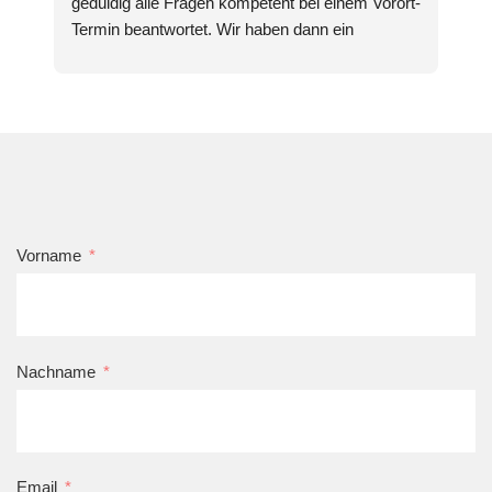
geduldig alle Fragen kompetent bei einem Vorort-
Termin beantwortet. Wir haben dann ein 
entsprechendes Angebot erhalten und 
angenommen. Die Arbeiten wurden zeitnah, 
gründlich und wie besprochen durchgeführt. 
Über die Fortschritte hat er uns auf dem 
Laufenden gehalten. Wir sind sehr zufrieden. 
Vielen Dank dem ganzen Team. 🙂
Vorname
Nachname
Email